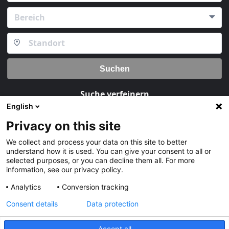
Bereich
Suchen
Suche verfeinern
English
Privacy on this site
Basierend auf Ihrem Filter können Sie einen Job Newsletter abonnieren.
Klicken Sie nach dem Filtern auf „Meldung erstellen“
We collect and process your data on this site to better
understand how it is used. You can give your consent to all or
selected purposes, or you can decline them all. For more
Aktuelle freie
information, see our privacy policy.
Meldung erstellen
Stellen
Analytics
Conversion tracking
Consent details
Data protection
Accept all