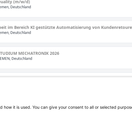
uality (m/w/d)
emen, Deutschland
eit im Bereich KI gestützte Automatisierung von Kundenretour
emen, Deutschland
STUDIUM MECHATRONIK 2026
EMEN, Deutschland
UNG MECHATRONIKER (m/w/d) 2026
EMEN, Deutschland
d how it is used. You can give your consent to all or selected purpos
Impressum
|
Datenschutz